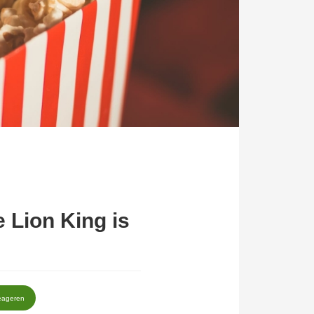
e Lion King is
eageren