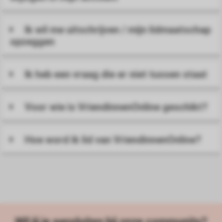
Ik wil me uitschrijven / mijn lidmaatschap
opzeggen
Ik heb een vraag die er niet tussen staat
Voor wie is VriendinnenOnline geschikt?
Hoe word ik lid van VriendinnenOnline?
Wil jij je aansluiten bij onze community?