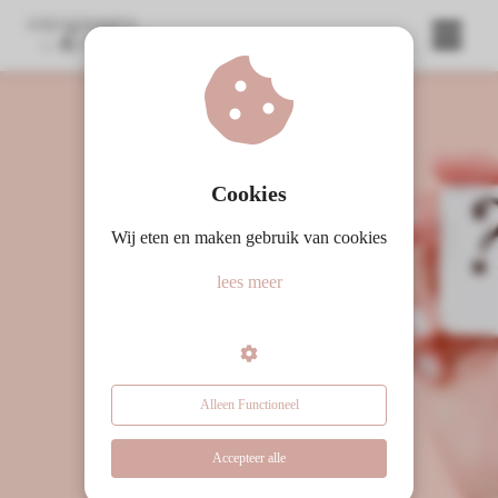
ngen
 meer
Cookies
Wij eten en maken gebruik van cookies
oneel
lees meer
onele
s zijn
kelijk om
Veel gestelde vragen
bsite te
ken. Ze
Alleen Functioneel
 gebruikt
asisfuncties
Accepteer alle
der deze