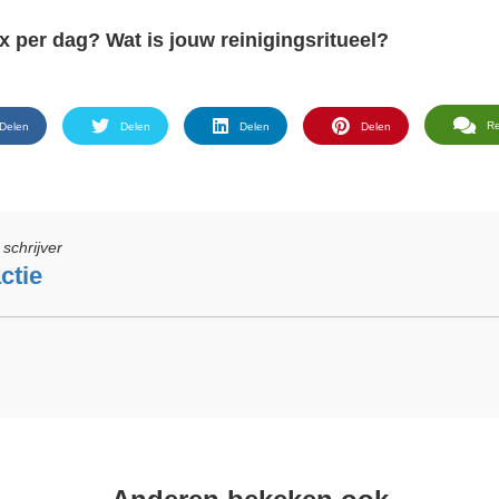
d 2x per dag? Wat is jouw reinigingsritueel?
R
Delen
Delen
Delen
Delen
schrijver
ctie